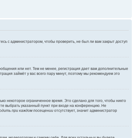
есь с администратором, чтобы проверить, не был ли вам закрыт доступ
сообщения или нет. Тем не менее, регистрация дает вам дополнительные
трация займёт у вас всего пару минут, поэтому мы рекомендуем это
ько некоторое ограниченное время. Это сделано для того, чтобы никто
ете выбрать указанный пункт при входе на конференцию. Не
одить при каждом посещении
отсутствует, значит администратор
орам, модераторам и самому себе. Для всех остальных вы будете