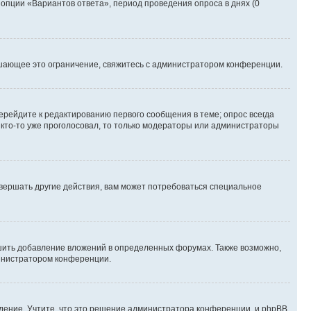
 опции «Вариантов ответа», период проведения опроса в днях (0
шающее это ограничение, свяжитесь с администратором конференции.
ерейдите к редактированию первого сообщения в теме; опрос всегда
и кто-то уже проголосовал, то только модераторы или администраторы
вершать другие действия, вам может потребоваться специальное
шить добавление вложений в определенных форумах. Также возможно,
министратором конференции.
дение. Учтите, что это решение администратора конференции, и phpBB