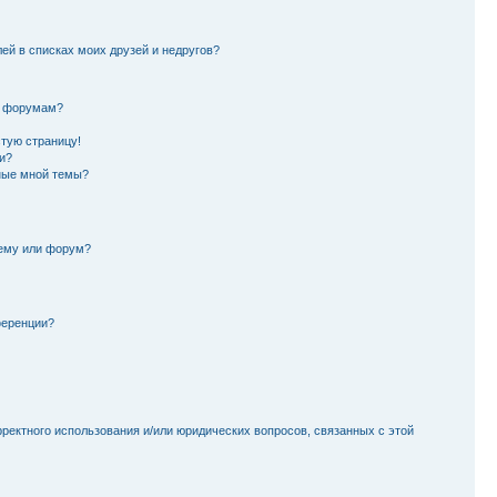
лей в списках моих друзей и недругов?
и форумам?
стую страницу!
и?
ные мной темы?
тему или форум?
ференции?
рректного использования и/или юридических вопросов, связанных с этой