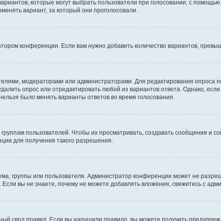
 вариантов, которые могут выбрать пользователи при голосовании, с помощью
зменять вариант, за который они проголосовали.
атором конференции. Если вам нужно добавить количество вариантов, превы
дателями, модераторами или администраторами. Для редактирования опроса п
 удалить опрос или отредактировать любой из вариантов ответа. Однако, есл
 нельзя было менять варианты ответов во время голосования.
руппам пользователей. Чтобы их просматривать, создавать сообщения и со
ции для получения такого разрешения.
ма, группы или пользователя. Администратор конференции может не разре
 Если вы не знаете, почему не можете добавлять вложения, свяжитесь с ад
ый свод правил. Если вы нарушили правило, вы можете получить предупреж