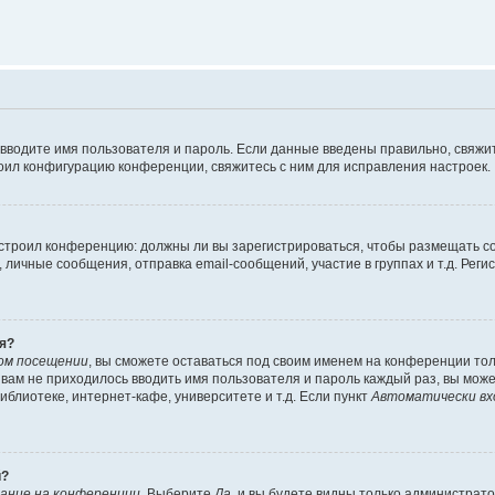
 вводите имя пользователя и пароль. Если данные введены правильно, свяжит
оил конфигурацию конференции, свяжитесь с ним для исправления настроек.
 настроил конференцию: должны ли вы зарегистрироваться, чтобы размещать 
ичные сообщения, отправка email-сообщений, участие в группах и т.д. Регис
я?
ом посещении
, вы сможете оставаться под своим именем на конференции тол
ы вам не приходилось вводить имя пользователя и пароль каждый раз, вы мож
блиотеке, интернет-кафе, университете и т.д. Если пункт
Автоматически вх
й?
ание на конференции
. Выберите
Да
, и вы будете видны только администрат