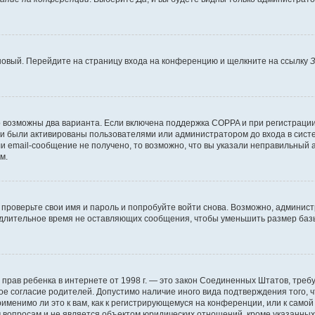
 новый. Перейдите на страницу входа на конференцию и щелкните на ссылку
З
о возможны два варианта. Если включена поддержка COPPA и при регистрации 
и были активированы пользователями или администратором до входа в систе
 email-сообщение не получено, то возможно, что вы указали неправильный а
м.
проверьте свои имя и пароль и попробуйте войти снова. Возможно, админист
длительное время не оставляющих сообщения, чтобы уменьшить размер базы
тных прав ребенка в интернете от 1998 г. — это закон Соединенных Штатов, т
ое согласие родителей. Допустимо наличие иного вида подтверждения того,
именимо ли это к вам, как к регистрирующемуся на конференции, или к само
 вопросам и не является объектом юридических отношений, кроме указанных