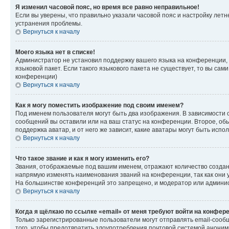
Я изменил часовой пояс, но время все равно неправильное!
Если вы уверены, что правильно указали часовой пояс и настройку лет
устранения проблемы.
Вернуться к началу
Моего языка нет в списке!
Администратор не установил поддержку вашего языка на конференции, 
языковой пакет. Если такого языкового пакета не существует, то вы с
конференции)
Вернуться к началу
Как я могу поместить изображение под своим именем?
Под именем пользователя могут быть два изображения. В зависимости от
сообщений вы оставили или на ваш статус на конференции. Второе, обы
поддержка аватар, и от него же зависит, какие аватары могут быть ис
Вернуться к началу
Что такое звание и как я могу изменить его?
Звания, отображаемые под вашим именем, отражают количество созда
напрямую изменять наименования званий на конференции, так как они 
На большинстве конференций это запрещено, и модератор или админис
Вернуться к началу
Когда я щёлкаю по ссылке «email» от меня требуют войти на конфер
Только зарегистрированные пользователи могут отправлять email-сооб
того, чтобы предотвратить злоупотребления почтовой системой анони