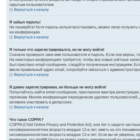
скрытым пользователем.
Вернуться к началу
Я забыл пароль!
Не паникуйте! Хотя пароль нельзя восстановить, можно легко получить
на конференцию.
Вернуться к началу
Я только что зарегистрировался, но не могу войти!
Сначала проверьте свои имя пользователя и пароль. Если они верны, т
На некоторых конференциях требуется, чтобы все новые учётные запис
был прислано email-сообщение, следуйте полученным инструкциям. Если
ввели правильный адрес email, попробуйте связаться с администраторо
Вернуться к началу
Я давно зарегистрирован, но больше не могу войти!
Попытайтесь найти email-сообщение, присланное вам при регистрации, 
причинам. Многие конференции периодически удаляют пользователей, 
активнее участвовать в дискуссиях.
Вернуться к началу
Что такое COPPA?
COPPA (Child Online Privacy and Protection Act), или Акт о защите час
несовершеннолетних возраста младше 13-и лет, иметь на это письменн
несовершеннолетних возраста младше 13-и лет. Если вы не уверены, пр
внимание, что phpBB Group не может давать рекомендаций по правовым