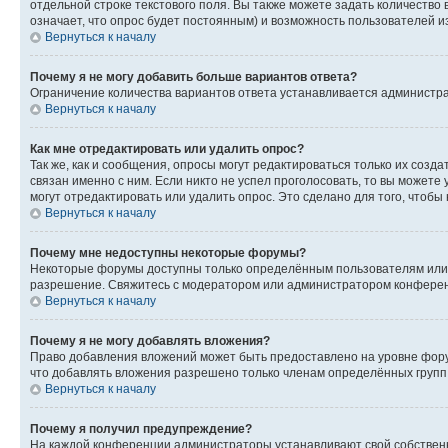
отдельной строке текстового поля. Вы также можете задать количество
означает, что опрос будет постоянным) и возможность пользователей и
Вернуться к началу
Почему я не могу добавить больше вариантов ответа?
Ограничение количества вариантов ответа устанавливается администр
Вернуться к началу
Как мне отредактировать или удалить опрос?
Так же, как и сообщения, опросы могут редактироваться только их соз
связан именно с ним. Если никто не успел проголосовать, то вы можете
могут отредактировать или удалить опрос. Это сделано для того, чтобы
Вернуться к началу
Почему мне недоступны некоторые форумы?
Некоторые форумы доступны только определённым пользователям или г
разрешение. Свяжитесь с модератором или администратором конферен
Вернуться к началу
Почему я не могу добавлять вложения?
Право добавления вложений может быть предоставлено на уровне фору
что добавлять вложения разрешено только членам определённых групп.
Вернуться к началу
Почему я получил предупреждение?
На каждой конференции администраторы устанавливают свой собственн