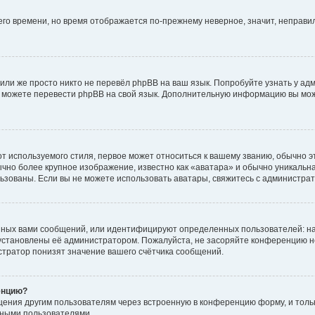
него времени, но время отображается по-прежнему неверное, значит, неправ
или же просто никто не перевёл phpBB на ваш язык. Попробуйте узнать у ад
ами можете перевести phpBB на свой язык. Дополнительную информацию вы мо
 используемого стиля, первое может относиться к вашему званию, обычно это
чно более крупное изображение, известно как «аватара» и обычно уникальна
пользованы. Если вы не можете использовать аватары, свяжитесь с администр
нных вами сообщений, или идентифицируют определенных пользователей: на
установлены её администратором. Пожалуйста, не засоряйте конференцию н
тратор понизят значение вашего счётчика сообщений.
енцию?
щения другим пользователям через встроенную в конференцию форму, и толь
мными пользователями.