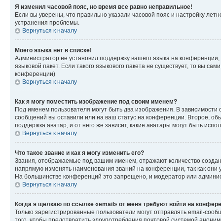
Я изменил часовой пояс, но время все равно неправильное!
Если вы уверены, что правильно указали часовой пояс и настройку лет
устранения проблемы.
Вернуться к началу
Моего языка нет в списке!
Администратор не установил поддержку вашего языка на конференции, 
языковой пакет. Если такого языкового пакета не существует, то вы с
конференции)
Вернуться к началу
Как я могу поместить изображение под своим именем?
Под именем пользователя могут быть два изображения. В зависимости от
сообщений вы оставили или на ваш статус на конференции. Второе, обы
поддержка аватар, и от него же зависит, какие аватары могут быть ис
Вернуться к началу
Что такое звание и как я могу изменить его?
Звания, отображаемые под вашим именем, отражают количество созда
напрямую изменять наименования званий на конференции, так как они 
На большинстве конференций это запрещено, и модератор или админис
Вернуться к началу
Когда я щёлкаю по ссылке «email» от меня требуют войти на конфер
Только зарегистрированные пользователи могут отправлять email-сооб
того, чтобы предотвратить злоупотребления почтовой системой анони