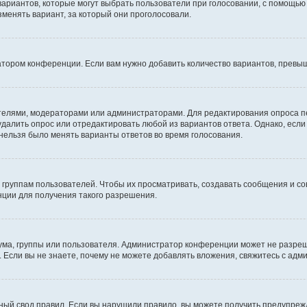
 вариантов, которые могут выбрать пользователи при голосовании, с помощью
зменять вариант, за который они проголосовали.
атором конференции. Если вам нужно добавить количество вариантов, превы
дателями, модераторами или администраторами. Для редактирования опроса п
 удалить опрос или отредактировать любой из вариантов ответа. Однако, есл
 нельзя было менять варианты ответов во время голосования.
руппам пользователей. Чтобы их просматривать, создавать сообщения и со
ции для получения такого разрешения.
ма, группы или пользователя. Администратор конференции может не разре
 Если вы не знаете, почему не можете добавлять вложения, свяжитесь с ад
ый свод правил. Если вы нарушили правило, вы можете получить предупреж