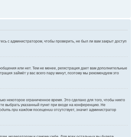
есь с администратором, чтобы проверить, не был ли вам закрыт доступ
сообщения или нет. Тем не менее, регистрация дает вам дополнительные
трация займёт у вас всего пару минут, поэтому мы рекомендуем это
ько некоторое ограниченное время. Это сделано для того, чтобы никто
ете выбрать указанный пункт при входе на конференцию. Не
одить при каждом посещении
отсутствует, значит администратор
орам, модераторам и самому себе. Для всех остальных вы будете