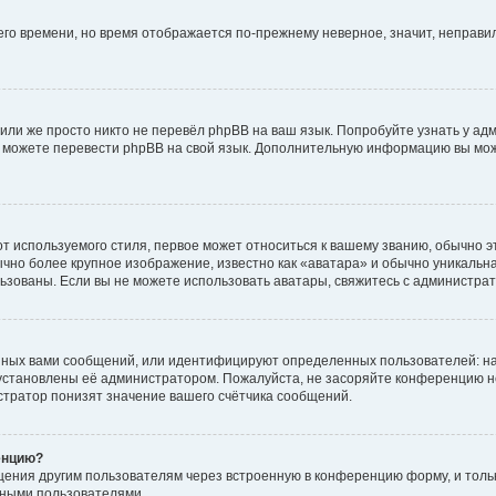
него времени, но время отображается по-прежнему неверное, значит, неправ
или же просто никто не перевёл phpBB на ваш язык. Попробуйте узнать у ад
ами можете перевести phpBB на свой язык. Дополнительную информацию вы мо
 используемого стиля, первое может относиться к вашему званию, обычно это
чно более крупное изображение, известно как «аватара» и обычно уникальна
пользованы. Если вы не можете использовать аватары, свяжитесь с администр
нных вами сообщений, или идентифицируют определенных пользователей: на
установлены её администратором. Пожалуйста, не засоряйте конференцию н
тратор понизят значение вашего счётчика сообщений.
енцию?
щения другим пользователям через встроенную в конференцию форму, и толь
мными пользователями.