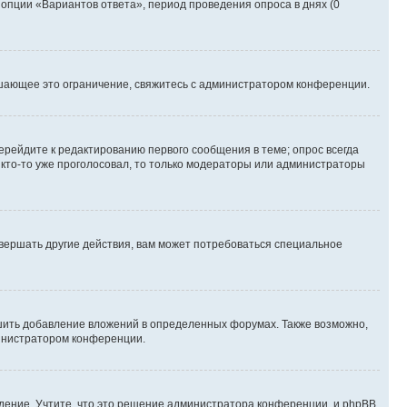
 опции «Вариантов ответа», период проведения опроса в днях (0
шающее это ограничение, свяжитесь с администратором конференции.
ерейдите к редактированию первого сообщения в теме; опрос всегда
и кто-то уже проголосовал, то только модераторы или администраторы
вершать другие действия, вам может потребоваться специальное
шить добавление вложений в определенных форумах. Также возможно,
министратором конференции.
дение. Учтите, что это решение администратора конференции, и phpBB