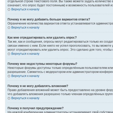
отдельной строке текстового поля. Вы также можете задать количество
означает, что опрос будет постоянным) и возможность пользователей и
Вернуться к началу
Почему я не могу добавить больше вариантов ответа?
Ограничение количества вариантов ответа устанавливается администр
Вернуться к началу
Как мне отредактировать или удалить опрос?
Так же, как и сообщения, опросы могут редактироваться только их соз
связан именно с ним. Если никто не успел проголосовать, то вы можете
могут отредактировать или удалить опрос. Это сделано для того, чтобы
Вернуться к началу
Почему мне недоступны некоторые форумы?
Некоторые форумы доступны только определённым пользователям или г
разрешение. Свяжитесь с модератором или администратором конферен
Вернуться к началу
Почему я не могу добавлять вложения?
Право добавления вложений может быть предоставлено на уровне фору
что добавлять вложения разрешено только членам определённых групп.
Вернуться к началу
Почему я получил предупреждение?
На каждой конференции администраторы устанавливают свой собственн