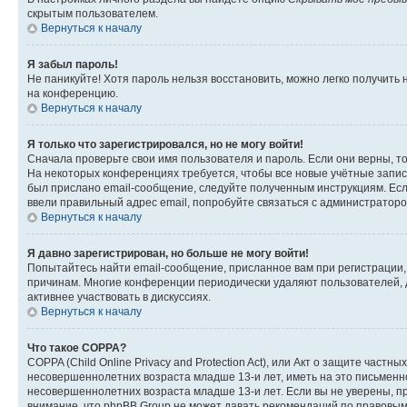
скрытым пользователем.
Вернуться к началу
Я забыл пароль!
Не паникуйте! Хотя пароль нельзя восстановить, можно легко получить
на конференцию.
Вернуться к началу
Я только что зарегистрировался, но не могу войти!
Сначала проверьте свои имя пользователя и пароль. Если они верны, т
На некоторых конференциях требуется, чтобы все новые учётные запис
был прислано email-сообщение, следуйте полученным инструкциям. Если
ввели правильный адрес email, попробуйте связаться с администраторо
Вернуться к началу
Я давно зарегистрирован, но больше не могу войти!
Попытайтесь найти email-сообщение, присланное вам при регистрации, 
причинам. Многие конференции периодически удаляют пользователей, 
активнее участвовать в дискуссиях.
Вернуться к началу
Что такое COPPA?
COPPA (Child Online Privacy and Protection Act), или Акт о защите час
несовершеннолетних возраста младше 13-и лет, иметь на это письменн
несовершеннолетних возраста младше 13-и лет. Если вы не уверены, пр
внимание, что phpBB Group не может давать рекомендаций по правовым