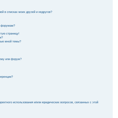
лей в списках моих друзей и недругов?
и форумам?
стую страницу!
и?
ные мной темы?
тему или форум?
ференции?
рректного использования и/или юридических вопросов, связанных с этой