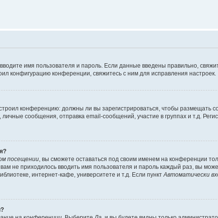
 вводите имя пользователя и пароль. Если данные введены правильно, свяжит
оил конфигурацию конференции, свяжитесь с ним для исправления настроек.
 настроил конференцию: должны ли вы зарегистрироваться, чтобы размещать 
ичные сообщения, отправка email-сообщений, участие в группах и т.д. Регис
я?
ом посещении
, вы сможете оставаться под своим именем на конференции тол
ы вам не приходилось вводить имя пользователя и пароль каждый раз, вы мож
блиотеке, интернет-кафе, университете и т.д. Если пункт
Автоматически вх
й?
ание на конференции
. Выберите
Да
, и вы будете видны только администрат