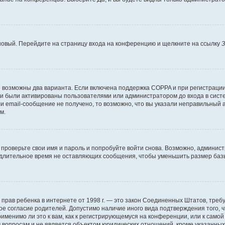
 новый. Перейдите на страницу входа на конференцию и щелкните на ссылку
З
о возможны два варианта. Если включена поддержка COPPA и при регистрации 
и были активированы пользователями или администратором до входа в систе
 email-сообщение не получено, то возможно, что вы указали неправильный а
м.
проверьте свои имя и пароль и попробуйте войти снова. Возможно, админист
длительное время не оставляющих сообщения, чтобы уменьшить размер базы
тных прав ребенка в интернете от 1998 г. — это закон Соединенных Штатов, т
ое согласие родителей. Допустимо наличие иного вида подтверждения того,
именимо ли это к вам, как к регистрирующемуся на конференции, или к само
 вопросам и не является объектом юридических отношений, кроме указанных