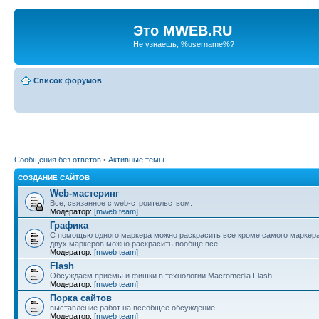
Это MWEB.RU
Не узнаешь, %username%?
Список форумов
Сообщения без ответов
•
Активные темы
СОЗДАНИЕ САЙТОВ
Web-мастеринг
Все, связанное с web-строительством.
Модератор:
[mweb team]
Графика
С помощью одного маркера можно раскрасить все кроме самого маркер
двух маркеров можно раскрасить вообще все!
Модератор:
[mweb team]
Flash
Обсуждаем приемы и фишки в технологии Macromedia Flash
Модератор:
[mweb team]
Порка сайтов
выставление работ на всеобщее обсуждение
Модератор:
[mweb team]