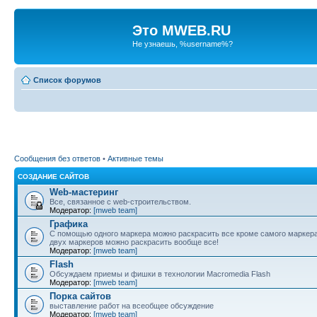
Это MWEB.RU
Не узнаешь, %username%?
Список форумов
Сообщения без ответов
•
Активные темы
СОЗДАНИЕ САЙТОВ
Web-мастеринг
Все, связанное с web-строительством.
Модератор:
[mweb team]
Графика
С помощью одного маркера можно раскрасить все кроме самого маркер
двух маркеров можно раскрасить вообще все!
Модератор:
[mweb team]
Flash
Обсуждаем приемы и фишки в технологии Macromedia Flash
Модератор:
[mweb team]
Порка сайтов
выставление работ на всеобщее обсуждение
Модератор:
[mweb team]