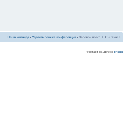
Наша команда
•
Удалить cookies конференции
• Часовой пояс: UTC + 3 часа
Работает на движке
phpBB