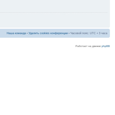
Наша команда
•
Удалить cookies конференции
• Часовой пояс: UTC + 3 часа
Работает на движке
phpBB