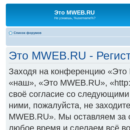
Это MWEB.RU
Не узнаешь, %username%?
Список форумов
Это MWEB.RU - Регис
Заходя на конференцию «Это
«наш», «Это MWEB.RU», «http:
своё согласие со следующими 
ними, пожалуйста, не заходит
MWEB.RU». Мы оставляем за с
любое время и сделаем всё во