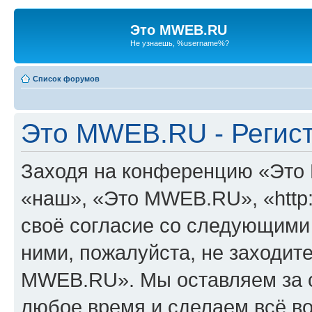
Это MWEB.RU
Не узнаешь, %username%?
Список форумов
Это MWEB.RU - Регис
Заходя на конференцию «Это
«наш», «Это MWEB.RU», «http:
своё согласие со следующими 
ними, пожалуйста, не заходит
MWEB.RU». Мы оставляем за с
любое время и сделаем всё во