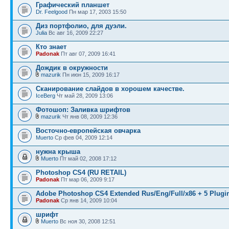
Графический планшет
Dr. Feelgood
Пн мар 17, 2003 15:50
Диз портфолио, для дуэли.
Julia
Вс авг 16, 2009 22:27
Кто знает
Padonak
Пт авг 07, 2009 16:41
Дождик в окружности
mazurik
Пн июн 15, 2009 16:17
Сканирование слайдов в хорошем качестве.
IceBerg
Чт май 28, 2009 13:06
Фотошоп: Заливка шрифтов
mazurik
Чт янв 08, 2009 12:36
Восточно-европейская овчарка
Muerto
Ср фев 04, 2009 12:14
нужна крыша
Muerto
Пт май 02, 2008 17:12
Photoshop CS4 (RU RETAIL)
Padonak
Пт мар 06, 2009 9:17
Adobe Photoshop CS4 Extended Rus/Eng/Full/x86 + 5 Plugi
Padonak
Ср янв 14, 2009 10:04
шрифт
Muerto
Вс ноя 30, 2008 12:51