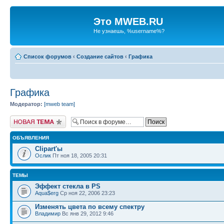
Это MWEB.RU
Не узнаешь, %username%?
Список форумов
‹
Создание сайтов
‹
Графика
Графика
Модератор:
[mweb team]
Новая тема
ОБЪЯВЛЕНИЯ
Clipart'ы
Ослик
Пт ноя 18, 2005 20:31
ТЕМЫ
Эффект стекла в PS
Aqua$erg
Ср ноя 22, 2006 23:23
Изменять цвета по всему спектру
Владимир
Вс янв 29, 2012 9:46