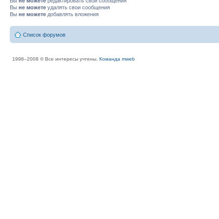
Вы
не можете
редактировать свои сообщения
Вы
не можете
удалять свои сообщения
Вы
не можете
добавлять вложения
Список форумов
1998–2008 © Все интересы учтены.
Команда mweb