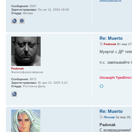
Сообщения:
3597
Зарегистрирован:
Пн окт 11, 2004 19:09
Откуда:
Москва
Re: Muerto
Padonak
Вт мар 27
Муерта! с ДР теб
п.с. завязывайте 
Padonak
Философ-разговорник
Uncaught TypeError
Сообщения:
3872
Зарегистрирован:
Вт дек 13, 2005 3:23
Откуда:
Ростов-на-Дону
Re: Muerto
Лесьяр
Ср мар 28,
Padonak
С возвращением!