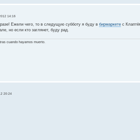
2012 14:16
разе! Ежели чего, то в следущую субботу я буду в
бирмаркете
с Клаптём
ле, но если кто заглянет, буду рад.
otras cuando hayamos muerto.
12 20:24