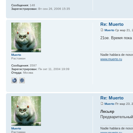
Сообщения:
148
Зарегистрирован:
Вт сен 26, 2006 15:35
Re: Muerto
Muerto
Ср мар 21, 
21ое. Время пока
Nadie hablara de nos
Muerto
Растаман
www.muerto.ru
Сообщения:
3597
Зарегистрирован:
Пн окт 11, 2004 19:09
Откуда:
Москва
Re: Muerto
Muerto
Пт мар 23, 
Лесьяр
Предварительный 
Nadie hablara de nos
Muerto
Растаман
www.muerto.ru