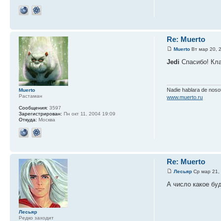
Re: Muerto
Muerto
Вт мар 20, 
Jedi
Спасибо! Кла
Nadie hablara de nos
Muerto
Растаман
www.muerto.ru
Сообщения:
3597
Зарегистрирован:
Пн окт 11, 2004 19:09
Откуда:
Москва
Re: Muerto
Лесьяр
Ср мар 21,
А число какое буд
Лесьяр
Редко заходит