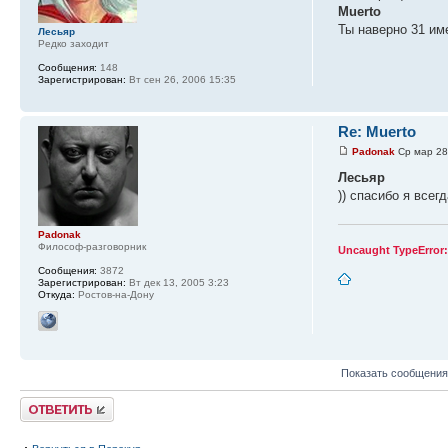
Muerto
Ты наверно 31 име
Лесьяр
Редко заходит
Сообщения:
148
Зарегистрирован:
Вт сен 26, 2006 15:35
Re: Muerto
Padonak
Ср мар 28
Лесьяр
)) спасибо я все
Padonak
Философ-разговорник
Uncaught TypeError
Сообщения:
3872
Зарегистрирован:
Вт дек 13, 2005 3:23
Откуда:
Ростов-на-Дону
Показать сообщения
Ответить