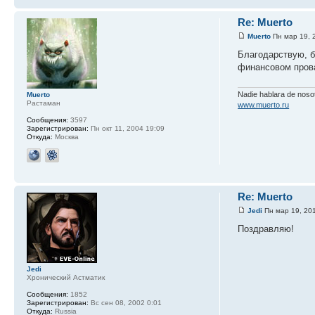
Re: Muerto
Muerto
Пн мар 19, 
Благодарствую, б
финансовом прова
Nadie hablara de nos
Muerto
Растаман
www.muerto.ru
Сообщения:
3597
Зарегистрирован:
Пн окт 11, 2004 19:09
Откуда:
Москва
Re: Muerto
Jedi
Пн мар 19, 20
Поздравляю!
Jedi
Хронический Астматик
Сообщения:
1852
Зарегистрирован:
Вс сен 08, 2002 0:01
Откуда:
Russia