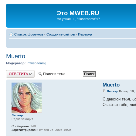
Это MWEB.RU
Не узнаешь, %username%?
Список форумов
‹
Создание сайтов
‹
Перекур
Muerto
Модератор:
[mweb team]
Ответить
Muerto
Лесьяр
Вс мар 18, 
С днюхой тебя, б
Счастья тебе, люб
Лесьяр
Редко заходит
Сообщения:
148
Зарегистрирован:
Вт сен 26, 2006 15:35