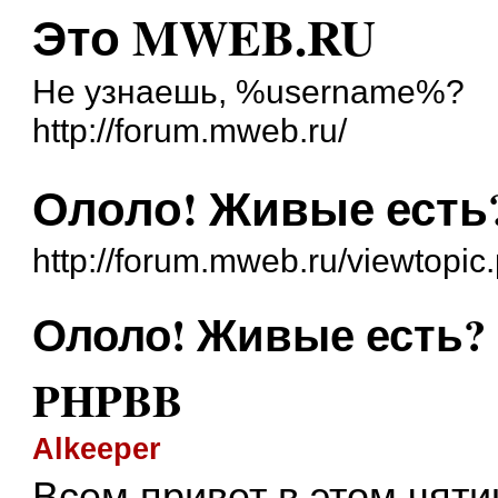
Это MWEB.RU
Не узнаешь, %username%?
http://forum.mweb.ru/
Ололо! Живые есть
http://forum.mweb.ru/viewtopi
Ололо! Живые есть? 
PHPBB
Alkeeper
Всем привет в этом чяти