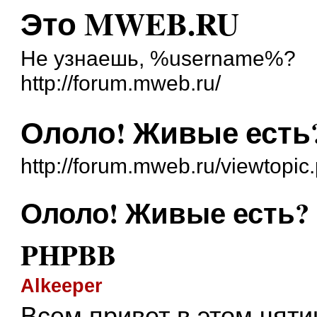
Это MWEB.RU
Не узнаешь, %username%?
http://forum.mweb.ru/
Ололо! Живые есть
http://forum.mweb.ru/viewtopi
Ололо! Живые есть? 
PHPBB
Alkeeper
Всем привет в этом чяти