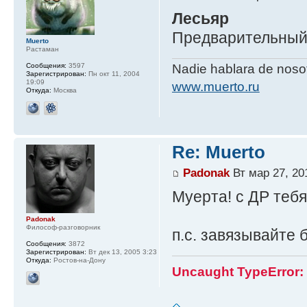
Лесьяр
Предварительный 
Muerto
Растаман
Сообщения:
3597
Nadie hablara de nos
Зарегистрирован:
Пн окт 11, 2004
19:09
www.muerto.ru
Откуда:
Москва
Re: Muerto
Padonak
Вт мар 27, 20
Муерта! с ДР тебя
Padonak
Философ-разговорник
п.с. завязывайте 
Сообщения:
3872
Зарегистрирован:
Вт дек 13, 2005 3:23
Откуда:
Ростов-на-Дону
Uncaught TypeError: