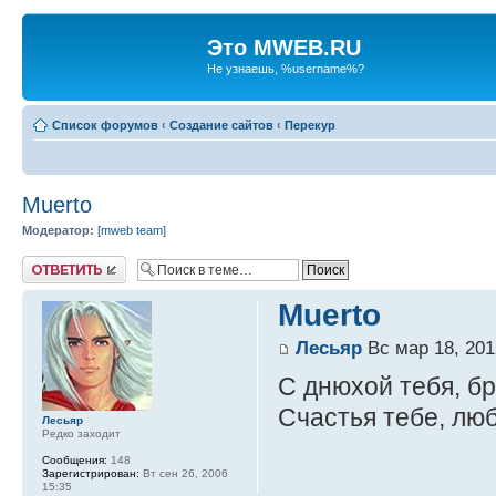
Это MWEB.RU
Не узнаешь, %username%?
Список форумов
‹
Создание сайтов
‹
Перекур
Muerto
Модератор:
[mweb team]
Ответить
Muerto
Лесьяр
Вс мар 18, 201
С днюхой тебя, б
Счастья тебе, люб
Лесьяр
Редко заходит
Сообщения:
148
Зарегистрирован:
Вт сен 26, 2006
15:35