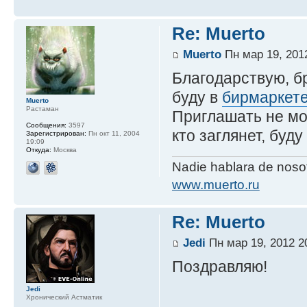
Re: Muerto
Muerto
Пн мар 19, 201
Благодарствую, бр
буду в
бирмаркет
Muerto
Растаман
Приглашать не мо
Сообщения:
3597
кто заглянет, буду
Зарегистрирован:
Пн окт 11, 2004
19:09
Откуда:
Москва
Nadie hablara de nos
www.muerto.ru
Re: Muerto
Jedi
Пн мар 19, 2012 2
Поздравляю!
Jedi
Хронический Астматик