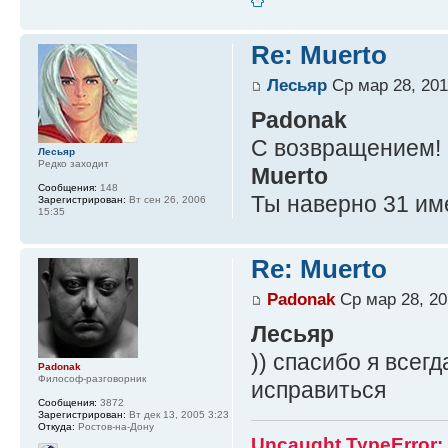
Re: Muerto
Лесьяр
Ср мар 28, 201
Padonak
С возвращением!
Лесьяр
Редко заходит
Muerto
Сообщения:
148
Ты наверно 31 име
Зарегистрирован:
Вт сен 26, 2006
15:35
Re: Muerto
Padonak
Ср мар 28, 20
Лесьяр
)) спасибо я всег
Padonak
Философ-разговорник
исправиться
Сообщения:
3872
Зарегистрирован:
Вт дек 13, 2005 3:23
Откуда:
Ростов-на-Дону
Uncaught TypeError: