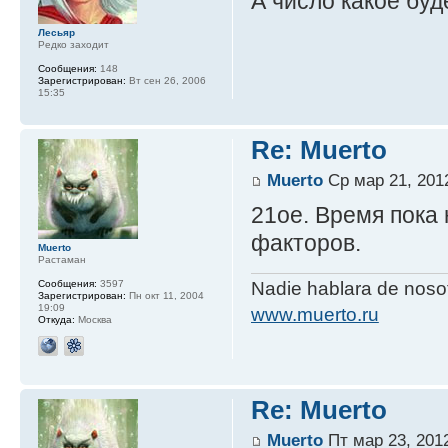
А число какое буд
Лесьяр
Редко заходит
Сообщения:
148
Зарегистрирован:
Вт сен 26, 2006
15:35
Re: Muerto
Muerto
Ср мар 21, 201
21ое. Время пока
факторов.
Muerto
Растаман
Сообщения:
3597
Nadie hablara de nos
Зарегистрирован:
Пн окт 11, 2004
19:09
www.muerto.ru
Откуда:
Москва
Re: Muerto
Muerto
Пт мар 23, 2012