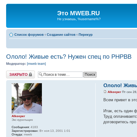
Это MWEB.RU
Не узнаешь, %username%?
Список форумов
‹
Создание сайтов
‹
Перекур
Ололо! Живые есть? Нужен спец по PHPBB
Модератор:
[mweb team]
Закрыто
Ололо! Живы
Alkeeper
Пт сен 28
Всем привет в эт
Итак, есть один ф
Труд оплачиваетс
Alkeeper
Экс-курильщик
договоритесь про
Сообщения:
4183
Зарегистрирован:
Вт ноя 13, 2001 1:01
Откуда:
mweb