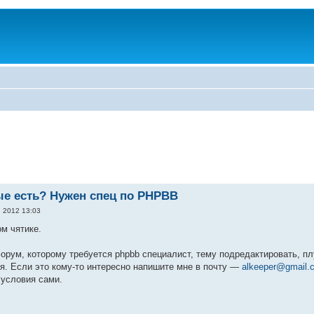
е есть? Нужен спец по PHPBB
, 2012 13:03
ом чятике.
орум, которому требуется phpbb специалист, тему подредактировать, плу
я. Если это кому-то интересно напишите мне в почту —
alkeeper@gmail.
 условия сами.